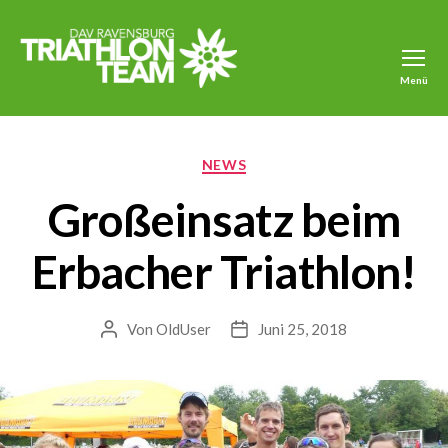
Menü
Triathlon
DAV
Ravensburg
Kategorien
NEWS
Großeinsatz beim
Erbacher Triathlon!
Von
OldUser
Juni 25, 2018
Beitragsautor
Veröffentlichungsdatum