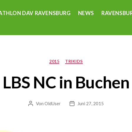
ATHLON DAV RAVENSBURG
NEWS
RAVENSBUR
Kategorien
2015
TRIKIDS
LBS NC in Buchen
Von
OldUser
Juni 27, 2015
Beitragsautor
Veröffentlichungsdatum