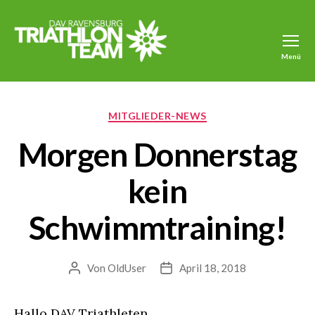
Menü
Triathlon
DAV
Ravensburg
Kategorien
MITGLIEDER-NEWS
Morgen Donnerstag
kein
Schwimmtraining!
Von
OldUser
April 18, 2018
Beitragsautor
Veröffentlichungsdatum
Hallo DAV Triathleten,