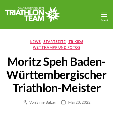
Menü
Triathlon
DAV
Ravensburg
Kategorien
NEWS
STARTSEITE
TRIKIDS
WETTKAMPF UND FOTOS
Moritz Speh Baden-
Württembergischer
Triathlon-Meister
Von
Sinje Balzer
Mai 20, 2022
Beitragsautor
Veröffentlichungsdatum