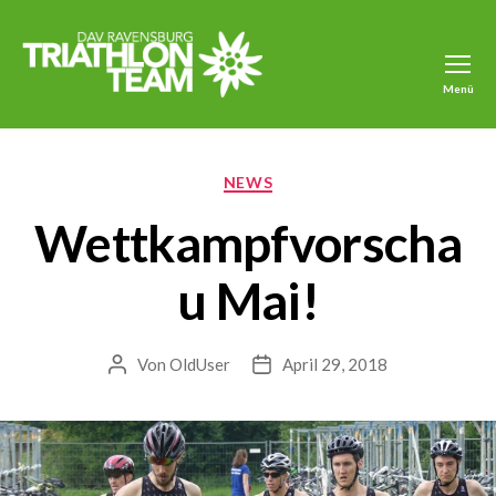
Menü
Triathlon
DAV
Ravensburg
Kategorien
NEWS
Wettkampfvorscha
u Mai!
Von
OldUser
April 29, 2018
Beitragsautor
Veröffentlichungsdatum